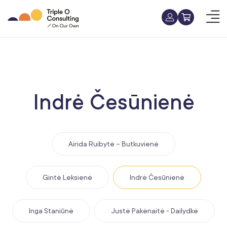
Indrė Česūnienė
Airida Ruibytė – Butkuvienė
Gintė Leksienė
Indrė Česūnienė
Inga Staniūnė
Justė Pakėnaitė - Dailydkė