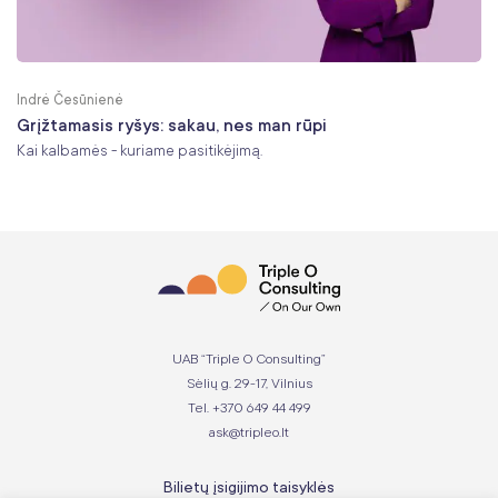
Indrė Česūnienė
Grįžtamasis ryšys: sakau, nes man rūpi
Kai kalbamės - kuriame pasitikėjimą.
UAB “Triple O Consulting”
Sėlių g. 29-17, Vilnius
Tel. +370 649 44 499
ask@tripleo.lt
Bilietų įsigijimo taisyklės