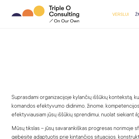
VERSLUI
Ž
Suprasdami organizacijoje kylančių iššūkių kontekstą, kur
komandos efektyvumo didinimo, žinome, kompetencijos di
efektyviausiam jūsų iššūkių sprendimui, nuolat siekiant il
Mūsų tikslas – jūsų savarankiškas progresas norimoje sf
gebėsite adaptuotis prie kintančios situacijos, konstrukty