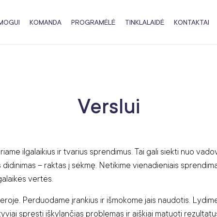
MOGUI
KOMANDA
PROGRAMĖLĖ
TINKLALAIDĖ
KONTAKTAI
Verslui
iame ilgalaikius ir tvarius sprendimus. Tai gali siekti nuo va
dinimas – raktas į sėkmę. Netikime vienadieniais sprendimai
galaikės vertės.
eroje. Perduodame įrankius ir išmokome jais naudotis. Lydime 
viai spręsti iškylančias problemas ir aiškiai matuoti rezultatu