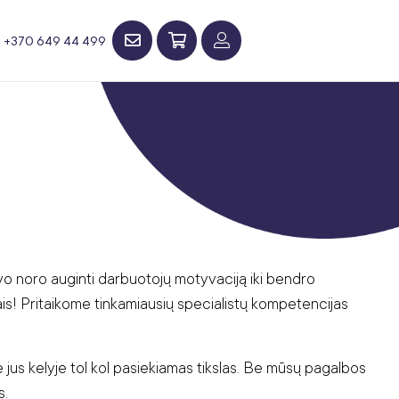
+370 649 44 499
dovo noro auginti darbuotojų motyvaciją iki bendro
s! Pritaikome tinkamiausių specialistų kompetencijas
jus kelyje tol kol pasiekiamas tikslas. Be mūsų pagalbos
s.