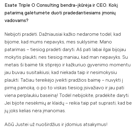
Esate Triple O Consulting bendra-įkūrėja ir CEO. Kokį
patarimą galėtumėte duoti pradedantiesiams įmonių
vadovams?
Nebijoti pradėti. Dažniausiai kažko nedarome todėl, kad
bijome, kad mums nepavyks, mes suklysime. Mano
patarimas – tiesiog pradėti daryti. Aš pati labai ilgai bijojau
mokytis plaukti, nes tiesiog maniau, kad man nepavyks. Su
metais ši baimė tik stiprėjo ir kažkuriuo gyvenimo momentu
jau buvau susitaikiusi, kad niekada taip ir nesimokysiu
plaukti. Tačiau tereikėjo įveikti pradžios baimę – nuvykti į
pirmą pamoką, o po to viskas tiesiog įsivažiavo ir jau pati
viena perplaukiu baseiną! Todėl nebijokite, pradėkite daryti.
Jei bijote nesėkmių ar klaidų – reikia taip pat suprasti, kad be
jų joks kelias nėra įmanomas.
Ačiū Justei už nuoširdžius ir įdomius atsakymus!