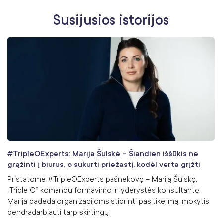
Susijusios istorijos
#TripleOExperts: Marija Šulskė – Šiandien iššūkis ne
grąžinti į biurus, o sukurti priežastį, kodėl verta grįžti
Pristatome #TripleOExperts pašnekovę – Mariją Šulskę,
„Triple O“ komandų formavimo ir lyderystės konsultantę.
Marija padeda organizacijoms stiprinti pasitikėjimą, mokytis
bendradarbiauti tarp skirtingų