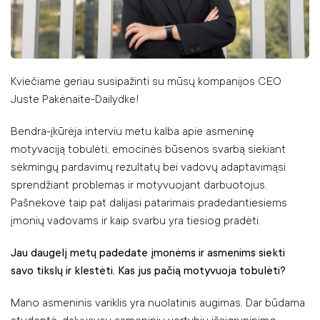
Kviečiame geriau susipažinti su mūsų kompanijos CEO
Juste Pakėnaite-Dailydke!
Bendra-įkūrėja interviu metu kalba apie asmeninę
motyvaciją tobulėti, emocinės būsenos svarbą siekiant
sėkmingų pardavimų rezultatų bei vadovų adaptavimąsi
sprendžiant problemas ir motyvuojant darbuotojus.
Pašnekovė taip pat dalijasi patarimais pradedantiesiems
įmonių vadovams ir kaip svarbu yra tiesiog pradėti.
Jau daugelį metų padedate įmonėms ir asmenims siekti
savo tikslų ir klestėti. Kas jus pačią motyvuoja tobulėti?
Mano asmeninis variklis yra nuolatinis augimas. Dar būdama