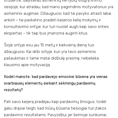
studentė, dalyvavau asmeninių vertybių išsigryninimo
sesijoje, kur atradau, kad mano pagrindinis motyvatorius yra
asmeninis augimas. Džiaugiuosi, kad tai pavyko atrasti labai
anksti – tai paskatino pradėti karjeros kelią mokymų ir
konsultavimo srityje, kur turi nuolat augti kaip savo srities
ekspertas – tik taip bus įmanoma auginti kitus.
Šioje srityje esu jau 15 metų ir kiekvieną dieną tuo
džiaugiuosi. Kai dirbi srityje, kuri yra tavo asmeninis
pašaukimas ir tame matai didžiulę prasmę, nebelieka
klausimo apie motyvaciją.
Kodėl manote, kad pardavėjo emocinė būsena yra vienas
svarbiausių elementų siekiant sėkmingų pardavimų
rezultatų?
Pati savo karjerą pradėjau kaip pardavimų žmogus, todėl
galiu drąsiai teigti, kad mūsų būsena tiesiogiai turi įtakos
pardavimo rezultatams. Pavyzdžiui, jei šeimoje sunkumai,