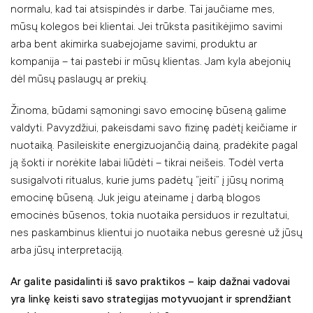
normalu, kad tai atsispindės ir darbe. Tai jaučiame mes,
mūsų kolegos bei klientai. Jei trūksta pasitikėjimo savimi
arba bent akimirka suabejojame savimi, produktu ar
kompanija – tai pastebi ir mūsų klientas. Jam kyla abejonių
dėl mūsų paslaugų ar prekių.
Žinoma, būdami sąmoningi savo emocinę būseną galime
valdyti. Pavyzdžiui, pakeisdami savo fizinę padėtį keičiame ir
nuotaiką. Pasileiskite energizuojančią dainą, pradėkite pagal
ją šokti ir norėkite labai liūdėti – tikrai neišeis. Todėl verta
susigalvoti ritualus, kurie jums padėtų “įeiti” į jūsų norimą
emocinę būseną. Juk jeigu ateiname į darbą blogos
emocinės būsenos, tokia nuotaika persiduos ir rezultatui,
nes paskambinus klientui jo nuotaika nebus geresnė už jūsų
arba jūsų interpretaciją.
Ar galite pasidalinti iš savo praktikos – kaip dažnai vadovai
yra linkę keisti savo strategijas motyvuojant ir sprendžiant