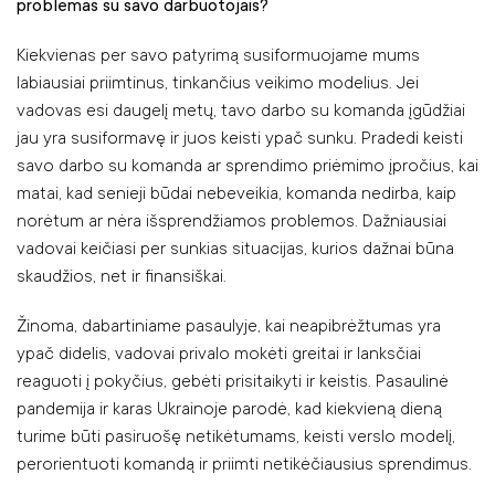
problemas su savo darbuotojais?
Kiekvienas per savo patyrimą susiformuojame mums
labiausiai priimtinus, tinkančius veikimo modelius. Jei
vadovas esi daugelį metų, tavo darbo su komanda įgūdžiai
jau yra susiformavę ir juos keisti ypač sunku. Pradedi keisti
savo darbo su komanda ar sprendimo priėmimo įpročius, kai
matai, kad senieji būdai nebeveikia, komanda nedirba, kaip
norėtum ar nėra išsprendžiamos problemos. Dažniausiai
vadovai keičiasi per sunkias situacijas, kurios dažnai būna
skaudžios, net ir finansiškai.
Žinoma, dabartiniame pasaulyje, kai neapibrėžtumas yra
ypač didelis, vadovai privalo mokėti greitai ir lanksčiai
reaguoti į pokyčius, gebėti prisitaikyti ir keistis. Pasaulinė
pandemija ir karas Ukrainoje parodė, kad kiekvieną dieną
turime būti pasiruošę netikėtumams, keisti verslo modelį,
perorientuoti komandą ir priimti netikėčiausius sprendimus.