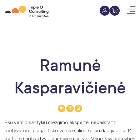
Ramunė
Kasparavičienė
Esu verslo santykių mezgimo ekspertė, nepailstanti
motyvatorė, elegantiško verslo šalininkė jau daugiau nei 14
metų dirbanti aktyvių pardavimų srityje. Mane žavi galimybės