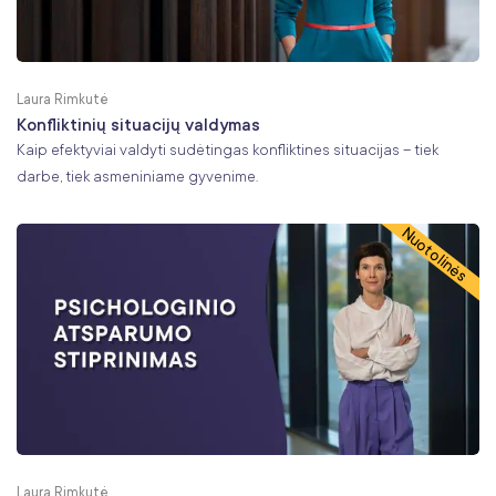
Laura Rimkutė
Konfliktinių situacijų valdymas
Kaip efektyviai valdyti sudėtingas konfliktines situacijas – tiek
darbe, tiek asmeniniame gyvenime.
Nuotolinės
Laura Rimkutė